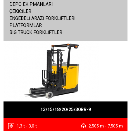
DEPO EKİPMANLARI
ÇEKİCİLER
ENGEBELİ ARAZİ FORKLİFTLERİ
PLATFORMLAR
BIG TRUCK FORKLİFTLER
13/15/18/20/25/30BR-9
1,3 t - 3,0 t
2,505 m - 7,505 m