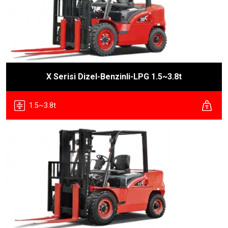
X Serisi Dizel-Benzinli-LPG 1.5~3.8t
1.5~3.8t